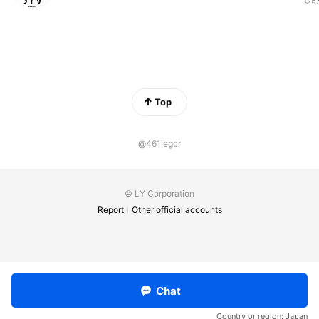
Top
@461iegcr
© LY Corporation
Report
Other official accounts
Chat
Country or region:
Japan