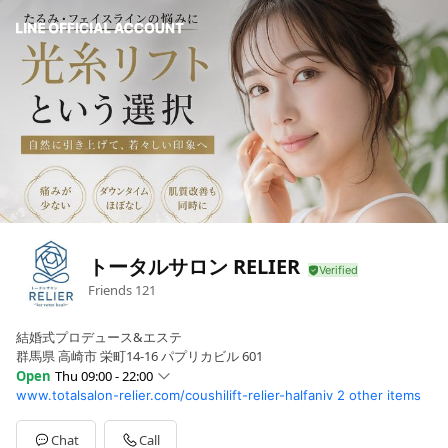
トータルサロン RELIER
Friends
121
結婚式プロデュース&エステ
群馬県 高崎市 栄町14-16 パプリカビル 601
Open
Thu 09:00 - 22:00
www.totalsalon-relier.com/coushilift-relier-halfaniv
2 other items
Sun
09:00 - 22:00
Mon
09:00 - 22:00
Tue
09:00 - 22:00
Chat
Call