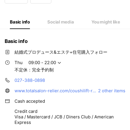
Wed
09:00 - 22:00
Thu
09:00 - 22:00
Fri
09:00 - 22:00
Sat
09:00 - 22:00
Basic info
Social media
You might like
不定休：完全予約制
Basic info
結婚式プロデュース&エステ+住宅購入フォロー
Thu
09:00 - 22:00
不定休：完全予約制
027-388-0898
www.totalsalon-relier.com/coushilift-relier-halfaniv
2 other items
Cash accepted
Credit card
Visa / Mastercard / JCB / Diners Club / American
Express