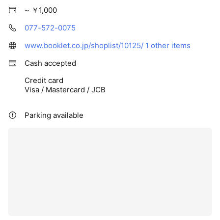
~ ￥1,000
077-572-0075
www.booklet.co.jp/shoplist/10125/
1 other items
Cash accepted
Credit card
Visa / Mastercard / JCB
Parking available