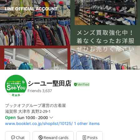
シーユー堅田店
Friends
3,637
ブックオフグループ運営の古着屋
滋賀県 大津市 真野2-29-1
Open
Sun 10:00 - 20:00
www.booklet.co.jp/shoplist/10125/
1 other items
Sun
10:00 - 20:00
Mon
10:00 - 20:00
Tue
10:00 - 20:00
Chat
Reward cards
Posts