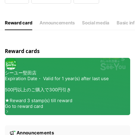
Wed
10:00 - 20:00
Thu
10:00 - 20:00
Fri
10:00 - 20:00
Sat
10:00 - 20:00
Reward card
Announcements
Social media
Basic in
年中無休
Reward cards
N
Announcements
New