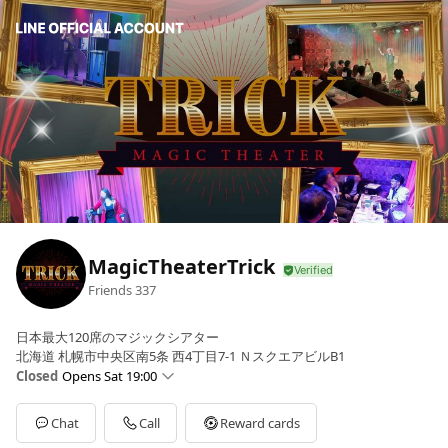
MagicTheaterTrick
Friends
337
日本最大120席のマジックシアター
北海道 札幌市中央区南5条 西4丁目7-1 ＮスクエアビルB1
Closed
Opens Sat 19:00
Sun
19:00 - 04:00
Mon
19:00 - 04:00
Chat
Call
Reward cards
Tue
19:00 - 04:00