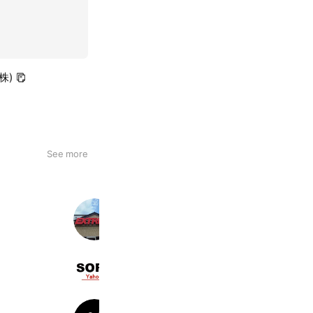
株)
See more
EXTREME sendai
1,029 friends
SORAオンラインストア
3,767 friends