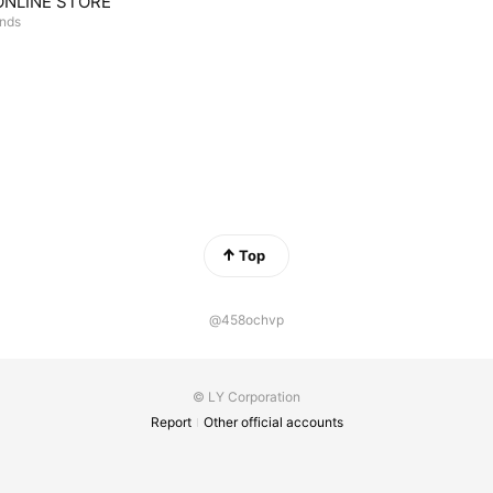
ONLINE STORE
ends
Top
@458ochvp
© LY Corporation
Report
Other official accounts