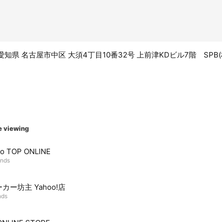
1 愛知県 名古屋市中区 大須4丁目10番32号 上前津KDビル7階 SPB(
e viewing
to TOP ONLINE
ends
カー坊主 Yahoo!店
nds