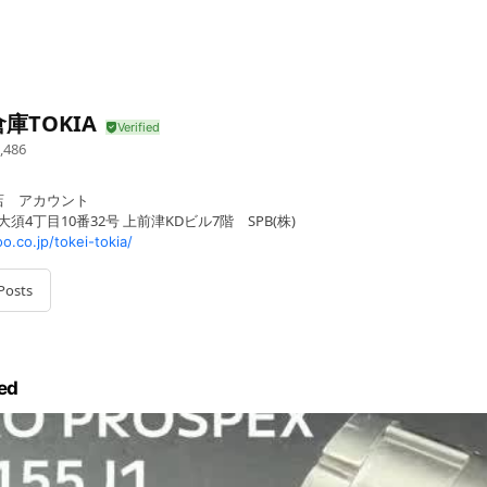
庫TOKIA
,486
店 アカウント
須4丁目10番32号 上前津KDビル7階 SPB(株)
o.co.jp/tokei-tokia/
Posts
ed