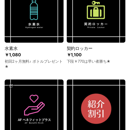
水素水
契約ロッカー
￥1,080
￥1,100
初回2ヶ月無料♪ ボトルプレゼント
下段￥770は早い者勝ち★
★