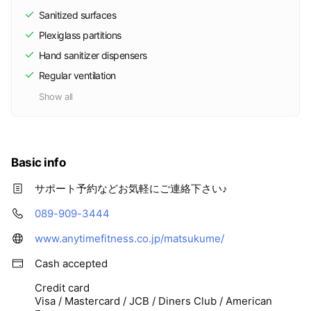
Sanitized surfaces
Plexiglass partitions
Hand sanitizer dispensers
Regular ventilation
Show all
Basic info
サポート予約などお気軽にご連絡下さい♪
089-909-3444
www.anytimefitness.co.jp/matsukume/
Cash accepted
Credit card
Visa / Mastercard / JCB / Diners Club / American