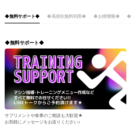
◆無料サポート◆
◆高校生無料利用◆
◆お得情報◆
◆
◆無料サポート◆
サプリメントや食事のご相談も大歓迎★
お気軽にメッセージをお送りください♪