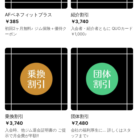
AFベネフィットプラス
紹介割引
￥385
￥3,740
初回2ヶ月無料♪ ジム保険＋優待ク
入会者・紹介者ともに QUOカード
ーポン
￥1,000♪
乗換割引
団体割引
￥3,740
￥7,480
入会時、他ジム退会証明書の ご提
会社の福利厚生に… 詳しくはスタ
示で月会費が半額‼
ッフまで♪