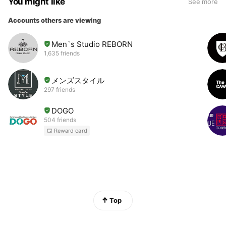
You might like
See more
Accounts others are viewing
Men`s Studio REBORN
1,635 friends
メンズスタイル
297 friends
DOGO
504 friends
Reward card
Top