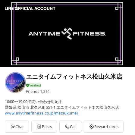
エニタイムフィットネス松山久米店
Friends
1,314
10:00〜19:00で問い合わせ対応中
愛媛県 松山市 北久米町551-1 エニタイムフィットネス松山久米店
www.anytimefitness.co.jp/matsukume/
Chat
Posts
Call
Reward cards