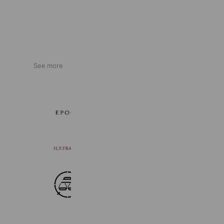
See more
エポカ 髙島屋新宿店
141 friends
H.P.FRANCE 大丸神戸
1,878 friends
trip&things
1,127 friends