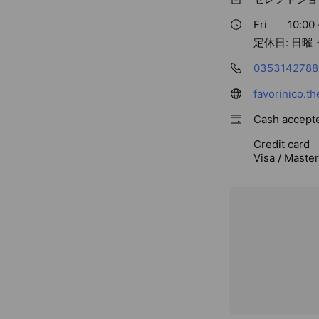
Fri
10:00 
定休日: 日曜
0353142788
favorinico.th
Cash accept
Credit card
Visa / Maste