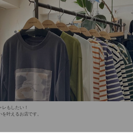
ャレもしたい！
いを叶えるお店です。
レに見える時短服や、