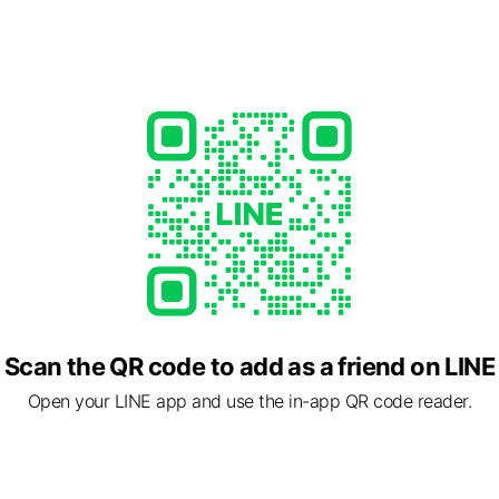
る着心地の良いお洋服、
できるものなど、
詰め込みセレクトしています！
ed
を見つけた時の
で溢れるお店を目指し、
に入り)とnico(ニコニコ笑顔)から、
O ファボリニコ』と名付けました。
新宿から
の仙川駅から徒歩1分のところにあります。
ありますので
家族、お孫ちゃんと一緒に
いね！
Scan the QR code to add as a friend on LINE
Open your LINE app and use the in-app QR code reader.