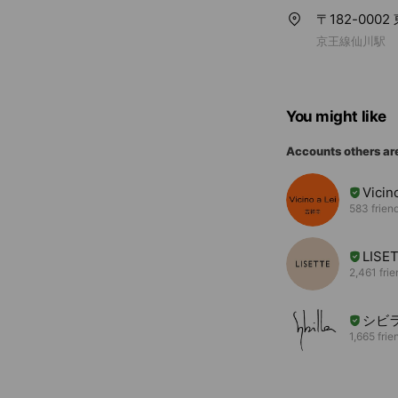
〒182-00
京王線仙川駅
You might like
Accounts others ar
Vici
583 frien
LISE
2,461 fri
シビ
1,665 frie