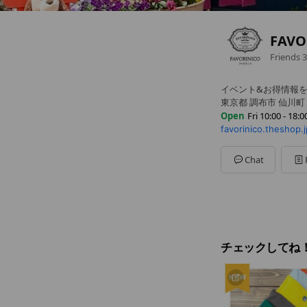
FAV
Friends
3
イベント&お得情報を
東京都 調布市 仙川町
Open
Fri 10:00 - 18:0
favorinico.theshop.j
Sun
Closed
Mon
10:00 - 18:00
Tue
10:00 - 18:00
Chat
Wed
10:00 - 18:00
Thu
10:00 - 18:00
Fri
10:00 - 18:00
Sat
10:00 - 18:00
定休日: 日曜・祝日
チェックしてね