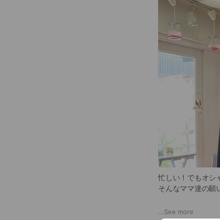
忙しい！でもオシ
そんなママ達の願
着るだけでオシャ
...
See more