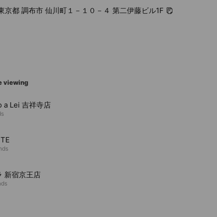
02 東京都 調布市 仙川町１－１０－４ 第二伊藤ビル1F
e viewing
no a Lei 吉祥寺店
ds
TTE
ends
ラ 新宿京王店
nds