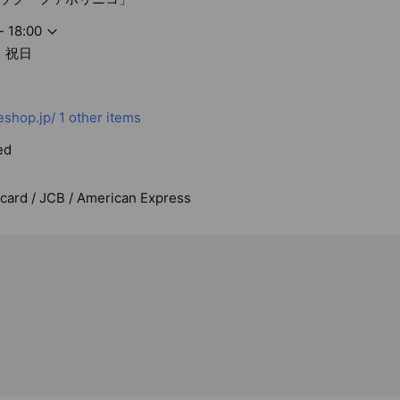
- 18:00
・祝日
eshop.jp/
1 other items
ed
rcard / JCB / American Express