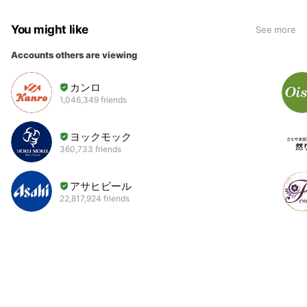
You might like
See more
Accounts others are viewing
カンロ
1,046,349 friends
ヨックモック
360,733 friends
アサヒビール
22,817,924 friends