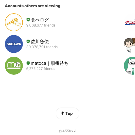
Accounts others are viewing
食べログ
9,068,677 friends
佐川急便
39,378,791 friends
matoca｜順番待ち
6,275,227 friends
Top
@455frkxi