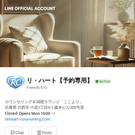
リ・ハート【予約専用】
Friends
615
カウンセリング＆傾聴ラウンジ「ここより」
兵庫県 川西市 小花1丁目9-1 森本ビル205号室
Closed
Opens Mon 10:00
reheart-counseling.com
Sun
10:00 - 00:00
Mon
10:00 - 00:00
Tue
10:00 - 00:00
Chat
Posts