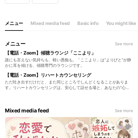
Wed
10:00 - 00:00
Thu
10:00 - 00:00
Fri
10:00 - 00:00
Sat
10:00 - 00:00
メニュー
Mixed media feed
Basic info
You might like
不定休
メニュー
See more
【電話・Zoom】傾聴ラウンジ「ここより」
誰にも言えない気持ちも、軽い愚痴も。「ここより」は“よりびと”が静
かに耳を傾ける、傾聴専門のラウンジです。
【電話・Zoom】リハートカウンセリング
ただ吐き出すだけだと、また同じところでしんどくなることがありま
す。リハートカウンセリングは、安心して話せる場と、あなたの“心の
クセ”を言語化していく専門的な対話を大切にしています。
Mixed media feed
See more