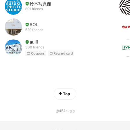
鈴木写真館
891 friends
SOL
529 friends
aulii
300 friends
Coupons
Reward card
Top
@454eugjg