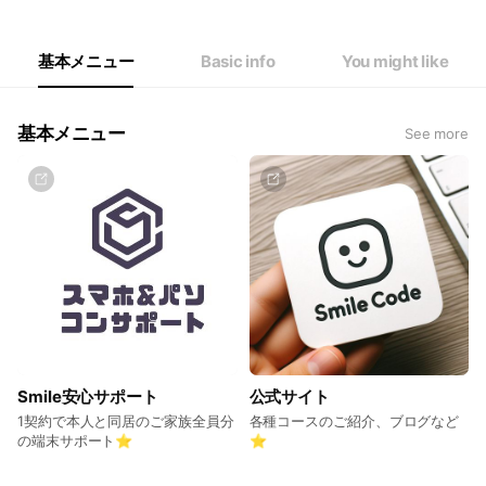
Thu
10:00 - 19:00
Fri
10:00 - 18:00
Sat
10:00 - 18:00
基本メニュー
Basic info
You might like
祝・日休み。5週ある週は1日お休みです。
基本メニュー
See more
Smile安心サポート
公式サイト
1契約で本人と同居のご家族全員分
各種コースのご紹介、ブログなど
の端末サポート⭐️
⭐️