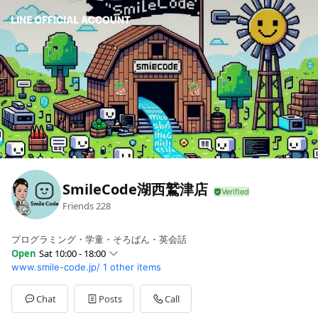
SmileCode湖西鷲津店
Friends
228
プログラミング・学童・そろばん・英会話
Open
Sat 10:00 - 18:00
www.smile-code.jp/
1 other items
Sun
Closed
Mon
10:00 - 18:00
Tue
10:00 - 20:00
Chat
Posts
Call
Wed
10:00 - 18:00