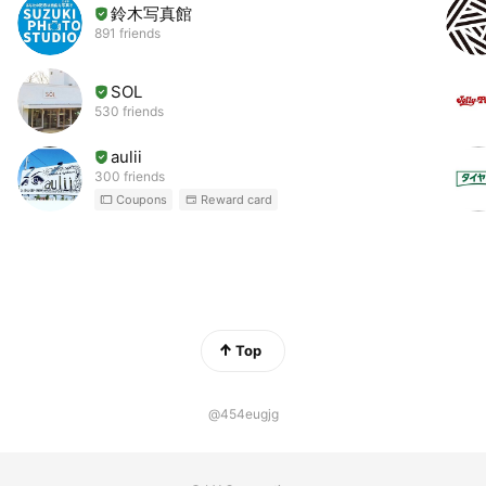
鈴木写真館
891 friends
SOL
530 friends
aulii
300 friends
Coupons
Reward card
Top
@454eugjg