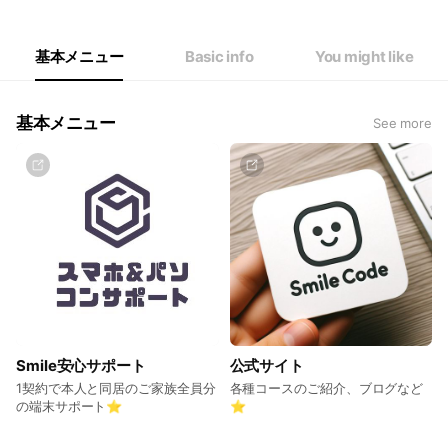
Thu
10:00 - 19:00
Fri
10:00 - 18:00
Sat
10:00 - 18:00
基本メニュー
Basic info
You might like
祝・日休み。5週ある週は1日お休みです。
基本メニュー
See more
Smile安心サポート
公式サイト
1契約で本人と同居のご家族全員分
各種コースのご紹介、ブログなど
の端末サポート⭐️
⭐️