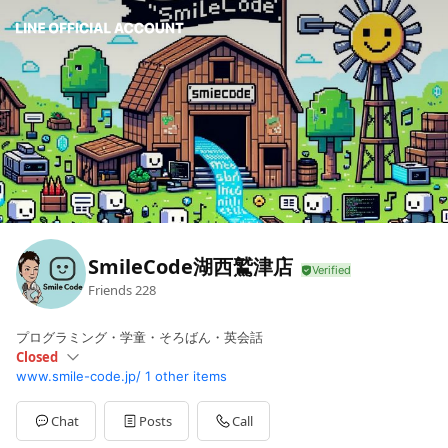
SmileCode湖西鷲津店
Friends
228
プログラミング・学童・そろばん・英会話
Closed
www.smile-code.jp/
1 other items
Sun
Closed
Mon
10:00 - 18:00
Tue
10:00 - 20:00
Chat
Posts
Call
Wed
10:00 - 18:00