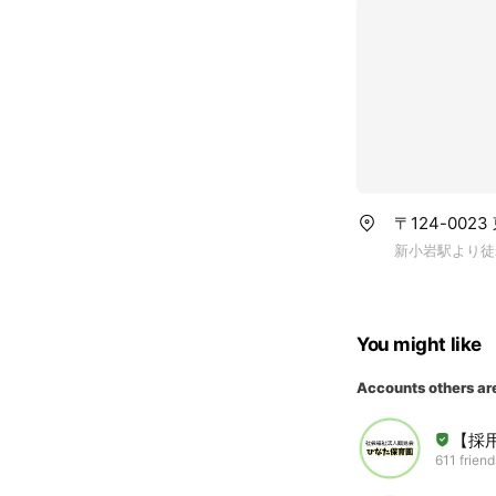
〒124-002
新小岩駅より徒
You might like
Accounts others ar
【採
611 friend