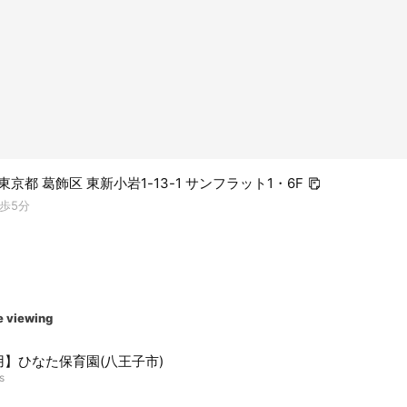
3 東京都 葛飾区 東新小岩1-13-1 サンフラット1・6F
歩5分
e viewing
用】ひなた保育園(八王子市)
s