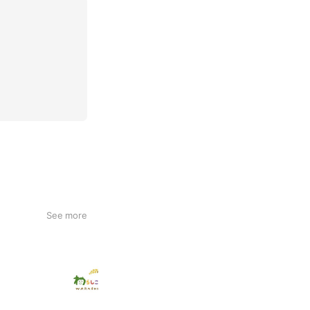
See more
【採用】社会福祉法人わらしこの会
506 friends