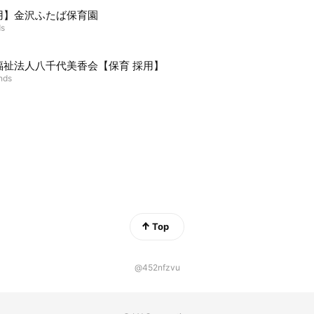
用】金沢ふたば保育園
ds
福祉法人八千代美香会【保育 採用】
ends
Top
@452nfzvu