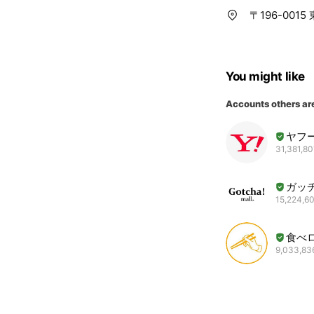
〒196-001
You might like
Accounts others ar
ヤフ
31,381,80
ガッ
15,224,60
食べ
9,033,836