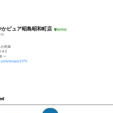
やかピュア昭島昭和町店
79
ふわ乾燥
4-3
00
com/shops/2171/
 10:00～17:00
ed