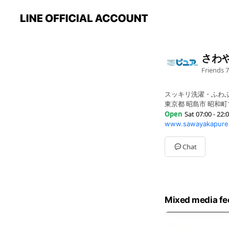
さわ
Friends
7
スッキリ洗濯・ふわ
東京都 昭島市 昭和町1-
Open
Sat 07:00 - 22:
www.sawayakapure.
Sun
07:00 - 22:00
Mon
07:00 - 22:00
Tue
07:00 - 22:00
Chat
Wed
07:00 - 22:00
Thu
07:00 - 22:00
Fri
07:00 - 22:00
Sat
07:00 - 22:00
スタッフ在中時間：月～土
Mixed media fe