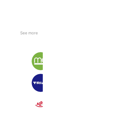
See more
matoca｜順番待ち
6,264,001 friends
TRIAL 西花輪店
2,352 friends
スーパーアルプス長房店
4,246 friends