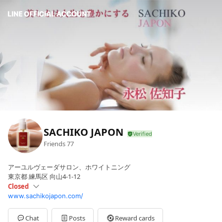
SACHIKO JAPON
Friends
77
アーユルヴェーダサロン、ホワイトニング
東京都 練馬区 向山4-1-12
Closed
www.sachikojapon.com/
Sun
Closed
Mon
10:00 - 19:00
Tue
10:00 - 19:00
Chat
Posts
Reward cards