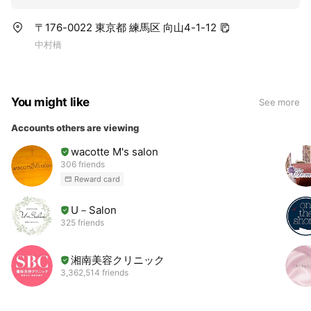
〒176-0022 東京都 練馬区 向山4-1-12
中村橋
You might like
See more
Accounts others are viewing
wacotte M's salon
306 friends
Reward card
U－Salon
325 friends
湘南美容クリニック
3,362,514 friends