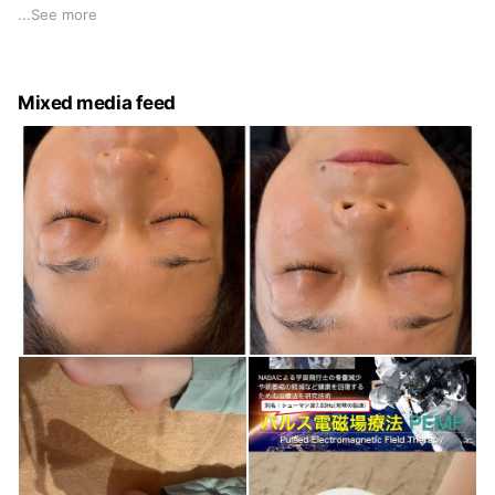
ます。
...
See more
終わった後は、不思議に身体が軽くなり若返ります。
Mixed media feed