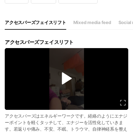
Wed
10:00 - 19:00
Thu
10:00 - 19:00
Fri
10:00 - 19:00
Sat
10:00 - 19:00
アクセスバーズフェイスリフト
Mixed media feed
Social
祭日営業
アクセスバーズフェイスリフト
v
i
d
e
o
アクセスバーズはエネルギーワークです。経絡のようにエナジ
ーポイントを軽くタッチして、エナジーを活性化していきま
す。若返りや痛み、不安、不眠、トラウマ、自律神経系を整え