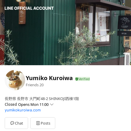
Yumiko Kuroiwa
Friends
20
長野県 長野市 大門町48-2 SHINKOJI西棟1階
Closed
Opens Mon 11:00
yumikokuroiwa.com
Mon
11:00 - 17:00
毎週木曜日定休日（他、臨時休業の場合有）
Chat
Posts