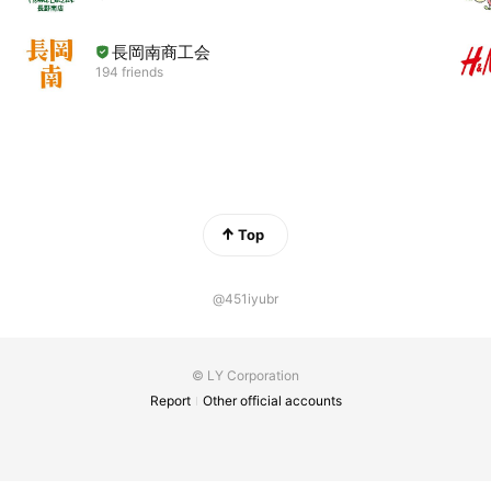
長岡南商工会
194 friends
Top
@451iyubr
© LY Corporation
Report
Other official accounts