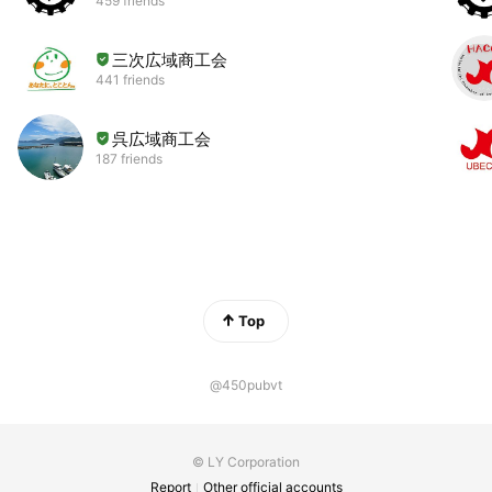
459 friends
三次広域商工会
441 friends
呉広域商工会
187 friends
Top
@450pubvt
© LY Corporation
Report
Other official accounts