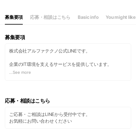
Thu
08:45 - 17:45
Fri
08:45 - 17:45
Sat
00:00 - 00:00
募集要項
応募・相談はこちら
Basic info
You might like
土日および祝日は休み
募集要項
株式会社アルファテクノ公式LINEです。
企業のIT環境を支えるサービスを提供しています。
...
See more
営業職は既存顧客へのルート営業が中心です。
新規開拓ではなく、信頼関係を大切にする営業スタイルで
す。
応募・相談はこちら
ノルマに追われない営業スタイルのため、
お客様に寄り添った提案ができます。
ご応募・ご相談はLINEから受付中です。
お気軽にお問い合わせください
✔ 新規営業に疲れてしまった
✔ 落ち着いて営業に取り組みたい