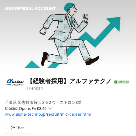
【経験者採用】アルファテクノ
Friends
1
千葉県 習志野市茜浜 2-6-2 ウィストロン8階
Closed
Opens Fri 08:45
www.alpha-techno.jp/recruit/mid-career.html
Sun
00:00 - 00:00
Mon
08:45 - 17:45
Tue
08:45 - 17:45
Chat
Wed
08:45 - 17:45