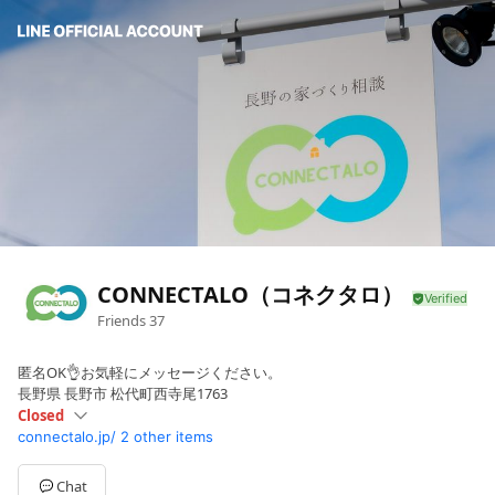
CONNECTALO（コネクタロ）
Friends
37
匿名OK👌お気軽にメッセージください。
長野県 長野市 松代町西寺尾1763
Closed
connectalo.jp/
2 other items
Sun
Closed
Mon
08:30 - 17:30
Tue
08:30 - 17:30
Chat