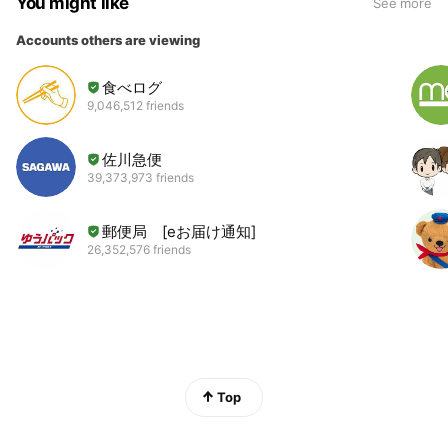
You might like
See more
Accounts others are viewing
食べログ
9,046,512 friends
佐川急便
39,373,973 friends
郵便局 [eお届け通知]
26,352,576 friends
Top