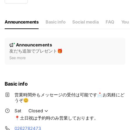
Wed
08:30 - 17:30
Thu
08:30 - 17:30
Fri
08:30 - 17:30
Sat
Closed
Announcements
Basic info
Social media
FAQ
You 
📍土日祝は予約時のみ営業しております。
N
Announcements
New
o
友だち追加でプレゼント🎁
t
See more
i
c
e
Basic info
営業時間外もメッセージの受付は可能です📩お気軽にど
うぞ😊
Sat
Closed
📍土日祝は予約時のみ営業しております。
0262782473