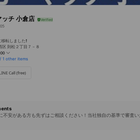
マッチ 小倉店
05
移転しました❗️
西区 則松２丁目７－８
:00
/
1 other items
LINE Call (free)
の際は事前にお電話にてご予約ください）
ents
に不安がある方も先ずはご相談ください！当社独自の基準で審査い