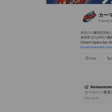
カー
Friends
6
本店の八幡西区則松に
福岡県 北九州市八幡
Closed
Opens Sat 10
kyushufukuoka.com
Sun
10:00 - 20:00
Mon
10:00 - 20:00
Tue
10:00 - 20:00
Chat
Wed
10:00 - 20:00
Thu
10:00 - 20:00
Fri
10:00 - 20:00
Sat
10:00 - 20:00
店舗不定休（ご来店
N
Announcem
New
o
カーローン審査
t
See more
i