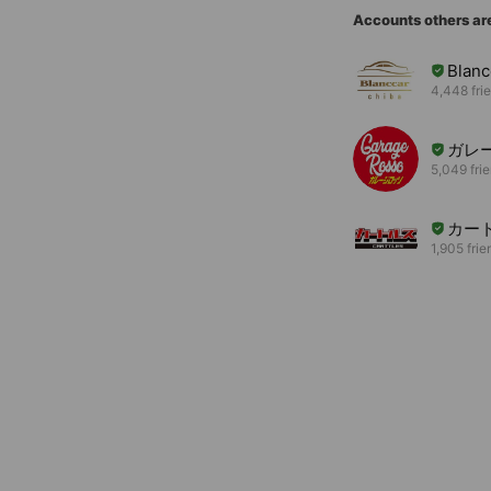
Accounts others ar
Blan
4,448 fri
ガレ
5,049 fri
カー
1,905 frie