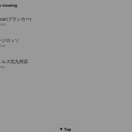
e viewing
ccar(ブランカー)
ends
ージロッソ
ends
トルズ北九州店
nds
Top