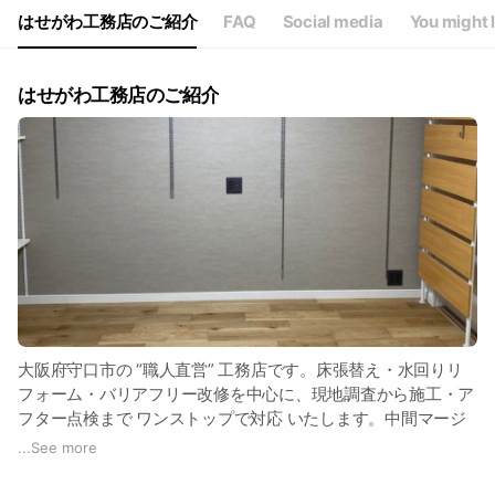
はせがわ工務店のご紹介
FAQ
Social media
You might l
はせがわ工務店のご紹介
大阪府守口市の “職人直営” 工務店です。床張替え・水回りリ
フォーム・バリアフリー改修を中心に、現地調査から施工・ア
フター点検まで ワンストップで対応 いたします。中間マージ
ンを省いた適正価格と、国家資格（建築士／電気工事士）保有
...
See more
者による確かな技術が強みです。
🛠 得意分野 ・畳→フローリングへのリフォーム（和室→洋