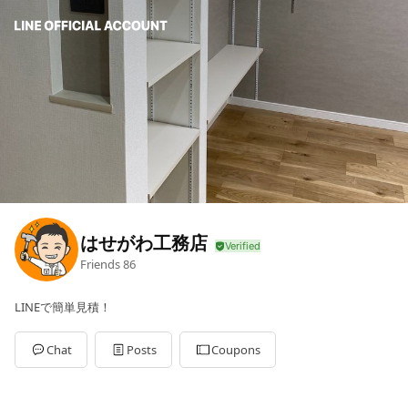
はせがわ工務店
Friends
86
LINEで簡単見積！
Chat
Posts
Coupons