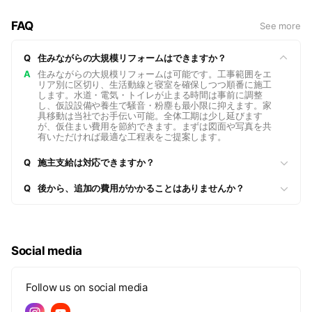
室） ・キッチン・トイレ・浴室など水回り一括改修 ・段差解
FAQ
See more
消＆手すり設置などバリアフリー化 ・内窓・断熱リフォーム
（省エネ補助金対応）
Q
住みながらの大規模リフォームはできますか？
📍 対応エリア 守口市を中心に、門真・寝屋川・摂津・吹田・
大阪市の一部ほか 車で30分圏内 ならお伺いします。
A
住みながらの大規模リフォームは可能です。工事範囲をエ
リア別に区切り、生活動線と寝室を確保しつつ順番に施工
🔍 ご相談の流れ 1️⃣ このトークに お住まいの写真を送信 2️⃣
します。水道・電気・トイレが止まる時間は事前に調整
最短360分で概算見積りを返信 3️⃣ 現地調査（無料）→正式お
し、仮設設備や養生で騒音・粉塵も最小限に抑えます。家
具移動は当社でお手伝い可能。全体工期は少し延びます
見積り 4️⃣ ご契約後、着工日を決定。工期中は毎日進捗を
が、仮住まい費用を節約できます。まずは図面や写真を共
LINE報告📝
有いただければ最適な工程表をご提案します。
🛡 安心サポート ・リフォーム瑕疵（かし）保険加入で万一に
Q
施主支給は対応できますか？
も備えています ・Googleレビュー平均 ★5.0（2025年6月時
点）
Q
後から、追加の費用がかかることはありませんか？
🎁 LINE友だち限定特典 今だけ【フローリング工事5％OFFク
ーポン】をプレゼント中！ クーポン取得方法：メニューの
「クーポン🎫」をタップ👉
📞 お問い合わせ先 電話：06-7163-0351 メール：
Social media
kysarjp@gmail.com
ご自宅のお悩みは、どんな小さなことでもお気軽にご相談くだ
Follow us on social media
さい。 ―― はせがわ工務店 スタッフ一同