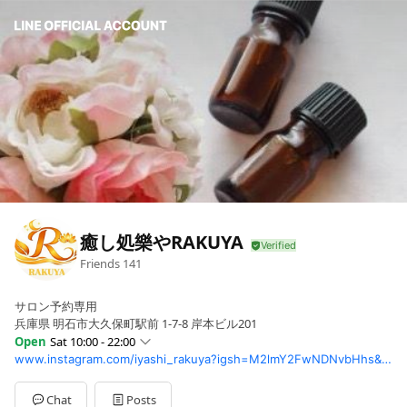
癒し処樂やRAKUYA
Friends
141
サロン予約専用
兵庫県 明石市大久保町駅前 1-7-8 岸本ビル201
Open
Sat 10:00 - 22:00
www.instagram.com/iyashi_rakuya?igsh=M2lmY2FwNDNvbHhs&utm_source=qr
Sun
10:00 - 22:00
Mon
10:00 - 22:00
Tue
10:00 - 22:00
Chat
Posts