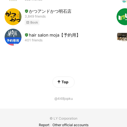
かつアンドかつ明石店
3,849 friends
Book
hair salon moja【予約用】
401 friends
Top
@448jopku
© LY Corporation
Report
Other official accounts