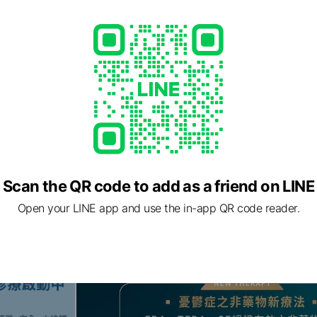
Scan the QR code to add as a friend on LINE
Open your LINE app and use the in-app QR code reader.