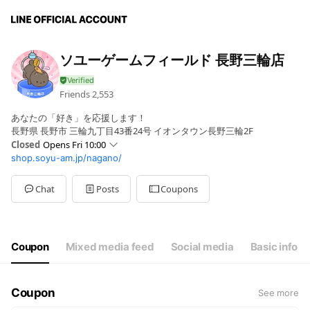
ソユーゲームフィールド 長野三輪店
Friends
2,553
あなたの「好き」を応援します！
長野県 長野市 三輪九丁目43番24号 イオンタウン長野三輪2F
Closed
Opens Fri 10:00
shop.soyu-am.jp/nagano/
Sun
10:00 - 21:00
Mon
10:00 - 21:00
Tue
10:00 - 21:00
Chat
Posts
Coupons
Wed
10:00 - 21:00
Thu
10:00 - 21:00
Fri
10:00 - 21:00
Sat
10:00 - 21:00
Coupon
Mixed media feed
Social media
Basic info
Coupon
See more