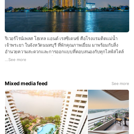
ริเวอร์ไรน์เพลส โฮเทล แอนด์ เรสซิเดนซ์ คือโรงแรมติดแม่น้ำ
เจ้าพระยา ในจังหวัดนนทบุรี ที่พักคุณภาพเยี่ยม มาพร้อมกับสิ่ง
อำนวยความสะดวกและการออกแบบที่ตอบสนองกับทุกไลฟ์สไตล์
ให้คุณได้สัมผัสกับความเป็นส่วนตัวและความงามของธรรมชาติ
...
See more
อย่างเต็มที่ด้วยวิวแม่น้ำอันแสนผ่อนคลาย
Riverine Place Serviced Apartments is a Chao Phraya
Mixed media feed
See more
riverside hotel offering high-quality accommodations with
amenities that enable lifestyle and design to come together
in the privacy and beauty of the riverside.