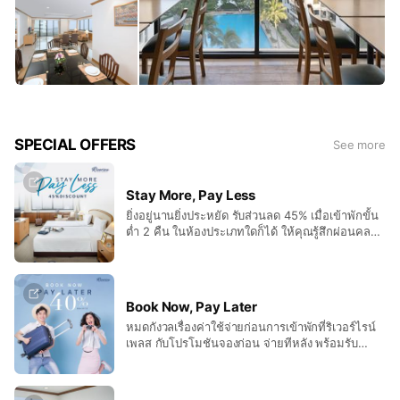
SPECIAL OFFERS
See more
Stay More, Pay Less
ยิ่งอยู่นานยิ่งประหยัด รับส่วนลด 45% เมื่อเข้าพักขั้น
ต่ำ 2 คืน ในห้องประเภทใดก็ได้ ให้คุณรู้สึกผ่อนคลาย
ไปกับวิวแม่น้ำเจ้าพระยายามเย็นจากระเบียงห้องของ
คุณ The longer you stay, the more you save,
45% discount with a minimum stay of 2 nights
in various room types.
Book Now, Pay Later
หมดกังวลเรื่องค่าใช้จ่ายก่อนการเข้าพักที่ริเวอร์ไรน์
เพลส กับโปรโมชันจองก่อน จ่ายทีหลัง พร้อมรับ
ส่วนลดพิเศษ เพิ่มอีก 40% Don’t worry about
expenses before stay! Riverine Place Hotel &
Residence has a good promotion to serve you