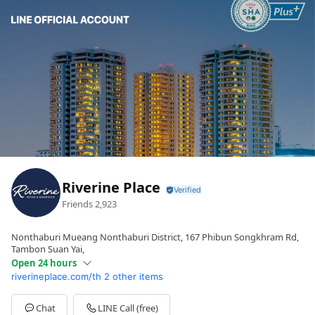
Riverine Place
Friends
2,923
Nonthaburi Mueang Nonthaburi District, 167 Phibun Songkhram Rd,
Tambon Suan Yai,
Open 24 hours
riverineplace.com/th
2 other items
Sun
Open 24 hours
Mon
Open 24 hours
Tue
Open 24 hours
Chat
LINE Call (free)