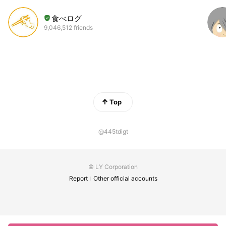
食べログ
9,046,512 friends
Top
@445tdigt
© LY Corporation
Report
Other official accounts