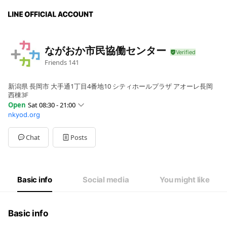
ながおか市民協働センター
Friends
141
新潟県 長岡市 大手通1丁目4番地10 シティホールプラザ アオーレ長岡
西棟3F
Open
Sat 08:30 - 21:00
nkyod.org
Sun
08:30 - 21:00
Mon
08:30 - 21:00
Tue
08:30 - 21:00
Chat
Posts
Wed
08:30 - 21:00
Thu
08:30 - 21:00
Fri
08:30 - 21:00
Sat
08:30 - 21:00
Basic info
Social media
You might like
年末年始は休館します
Basic info