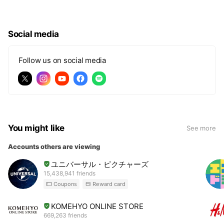
Social media
Follow us on social media
You might like
See more
Accounts others are viewing
ユニバーサル・ピクチャーズ
15,438,941 friends
Coupons
Reward card
KOMEHYO ONLINE STORE
669,263 friends