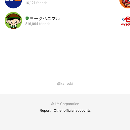
10,121 friends
ヨークベニマル
816,964 friends
@kanseki
© LY Corporation
Report
Other official accounts