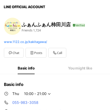
ふぁんふぁん柿田川店
Friends
1,724
www.1122.co.jp/kakitagawa/
Chat
Posts
Call
Basic info
You might like
Basic info
Thu
10:00 - 21:00
055-983-3058