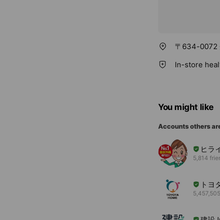
〒634-007
In-store hea
You might like
Accounts others ar
ヒラ
5,814 fri
トヨ
5,457,505
建設J