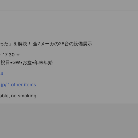
った」を解決！ 全7メーカの28台の設備展示
- 17:30
・祝日•GW•お盆•年末年始
84
jp/
1 other items
lable, no smoking