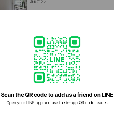
洗面プラン
LDKリフォーム
LDKプラン
Scan the QR code to add as a friend on LINE
Open your LINE app and use the in-app QR code reader.