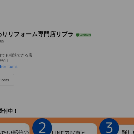
わりリフォーム専門店リプラ
89
何でも相談できる店
0-1
ther items
Posts
談受付中！