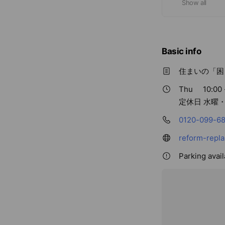
Show all
Basic info
住まいの「困
Thu
10:00 
定休日 水曜
0120-099-6
reform-repla.
Parking avai