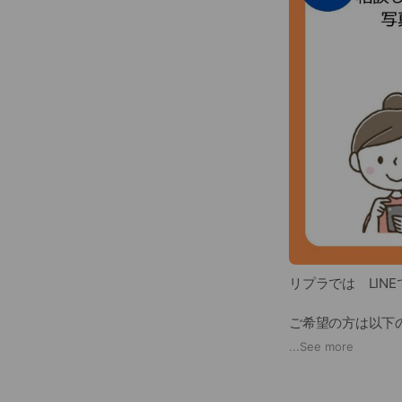
リプラでは LIN
ご希望の方は以下
...
See more
①ご相談内容
②お名前(フリガナ
③リフォーム箇所