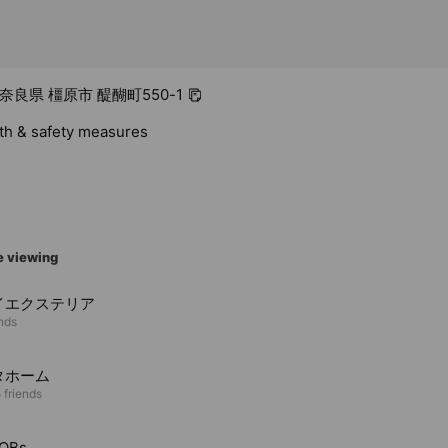
2 奈良県 橿原市 醍醐町550-1
lth & safety measures
e viewing
イエクステリア
ends
タホーム
 friends
OBs