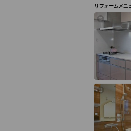
リフォームメニ
④ご予算
⑤現場ご住所(任意
⑥ご連絡先(任意)
【お問合せ対応時
10:00～17:30
対応時間外のご相談