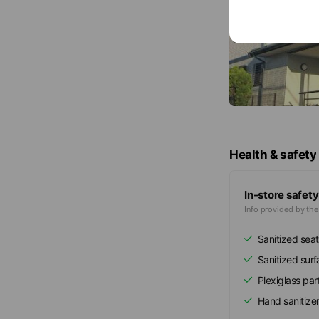
Health & safety
In-store safety
Info provided by th
Sanitized seat
Sanitized sur
Plexiglass part
Hand sanitize