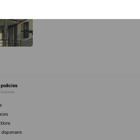
外壁屋根リフォーム
外壁屋根プラン
 policies
e business
s
faces
itions
r dispensers