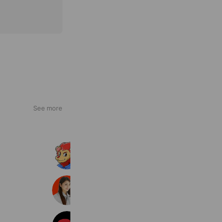
See more
給湯王国 奈良店
171 friends
エコキュート交換専門店の急湯デポ
52,384 friends
理容アルファ