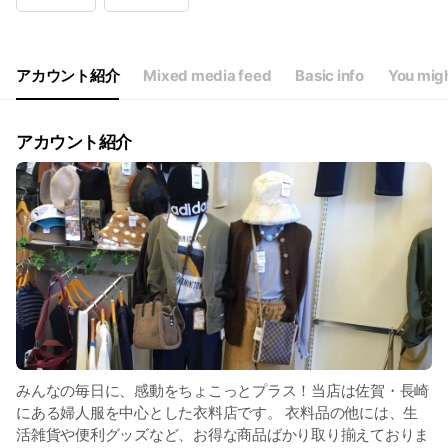
Wed
10:00 - 20:00
Thu
10:00 - 20:00
Fri
10:00 - 20:00
Sat
10:00 - 20:00
アカウント紹介
Mixed media feed
Basic info
You migh
年中無休
アカウント紹介
みんなの毎日に、感動をちょこっとプラス！当店は佐賀・長崎
にある婦人服を中心とした衣料店です。 衣料品の他には、生
活雑貨や便利グッズなど、お得な商品ばかり取り揃えておりま