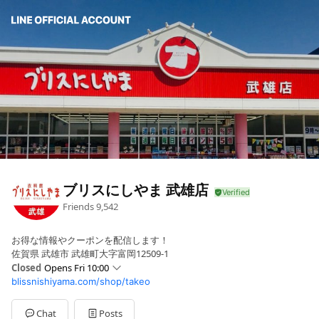
ブリスにしやま 武雄店
Friends
9,542
お得な情報やクーポンを配信します！
佐賀県 武雄市 武雄町大字富岡12509-1
Closed
Opens Fri 10:00
blissnishiyama.com/shop/takeo
Sun
10:00 - 20:00
Mon
10:00 - 20:00
Tue
10:00 - 20:00
Chat
Posts