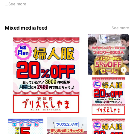
す。 購入する度にポイントが貯まるメンバーズカードは入会
...
See more
費・年会費無料！ イベントも多数、開催しております。 是
非、感動の価格、感動の商品に出会ってくださいね(*^^*)皆さ
まのお越しをお待ちしております。
Mixed media feed
See more