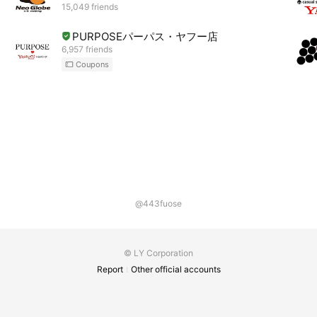
15,049 friends
PURPOSEパーパス・ヤフー店
6,957 friends
Coupons
@443fuose
© LY Corporation
Report
Other official accounts