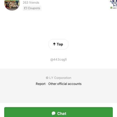
263 friends
Coupons
Top
@443cqgfi
© LY Corporation
Report
Other official accounts
Chat