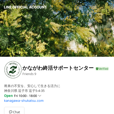
かながわ終活サポートセンター
Friends
9
将来の不安を、安心して生きる活力に
神奈川県 逗子市 逗子5-4-35
Open
Fri 10:00 - 18:00
kanagawa-shukatsu.com
Sun
10:00 - 18:00
Mon
10:00 - 18:00
Tue
Closed
Chat