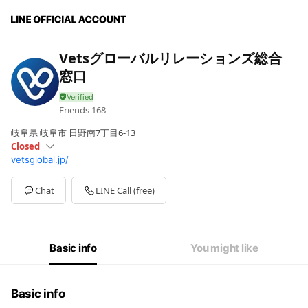
Vetsグローバルリレーションズ総合
窓口
Friends
168
岐阜県 岐阜市 日野南7丁目6-13
Closed
vetsglobal.jp/
Sun
Closed
Mon
09:00 - 17:00
Tue
09:00 - 17:00
Chat
LINE Call (free)
Wed
Closed
Thu
09:00 - 17:00
Fri
09:00 - 17:00
Sat
09:00 - 17:00
Basic info
You might like
定休日：水日祝
Basic info