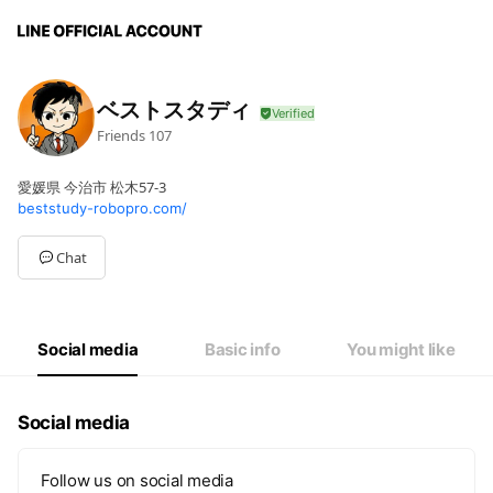
ベストスタディ
Friends
107
愛媛県 今治市 松木57-3
beststudy-robopro.com/
Chat
Social media
Basic info
You might like
Social media
Follow us on social media