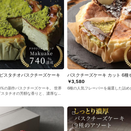
アピスタチオバスクチーズケーキ
バスクチーズケーキ カット 6種
￥3,580
740%の新作バスクチーズケーキ。 世界
6種の人気フレーバーを厳選した詰め
ピスタチオの芳醇な香りと、濃厚なバ
う絶妙なバランス。外は香ばしく中は
、大切な日を彩る至高の味わいをお楽