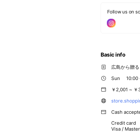
Follow us on so
Basic info
広島から贈る
Sun
10:00 
￥2,001 ~ ￥
store.shoppi
Cash accept
Credit card
Visa / Maste