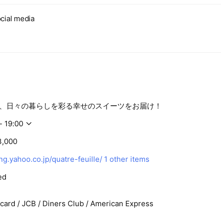
cial media
、日々の暮らしを彩る幸せのスイーツをお届け！
- 19:00
3,000
ng.yahoo.co.jp/quatre-feuille/
1 other items
ed
rcard / JCB / Diners Club / American Express