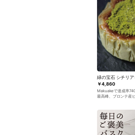
緑の宝石 シチリ
￥4,860
Makuakeで達成率
最高峰、ブロンテ産
スクチーズが溶け合
とろける半熟食感で
しみください。