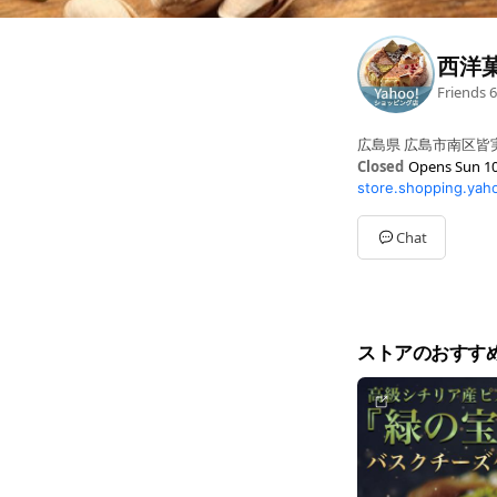
西洋菓
Friends
6
広島県 広島市南区皆実
Closed
Opens Sun 10
store.shopping.yaho
Sun
10:00 - 19:00
Mon
10:00 - 19:00
Tue
10:00 - 19:00
Chat
Wed
Closed
Thu
10:00 - 19:00
Fri
10:00 - 19:00
Sat
10:00 - 19:00
ストアのおすす