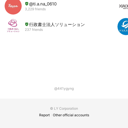
@ti.a.na_0610
3,229 friends
行政書士法人ソリューション
237 friends
@441ygyng
© LY Corporation
Report
Other official accounts