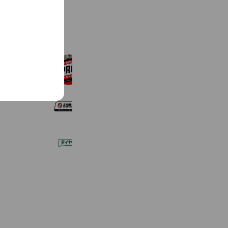
See more
カービューティープロ札幌ドーム前
411 friends
サムライトレーディング
154 friends
タイヤ館 厚別
285 friends