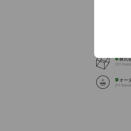
You might like
Accounts others ar
R工房
322 frien
株式
351 frien
オーダ
211 friend