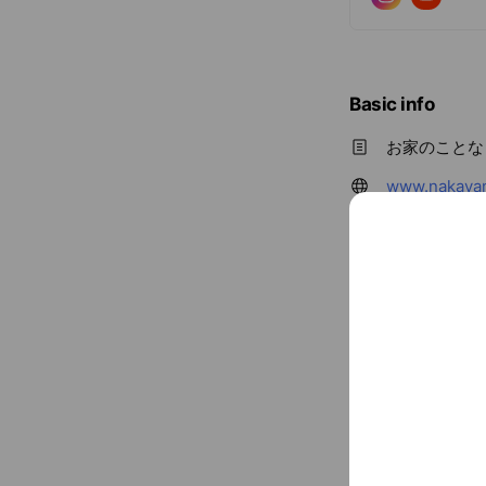
Basic info
お家のことな
www.nakaya
〒068-004