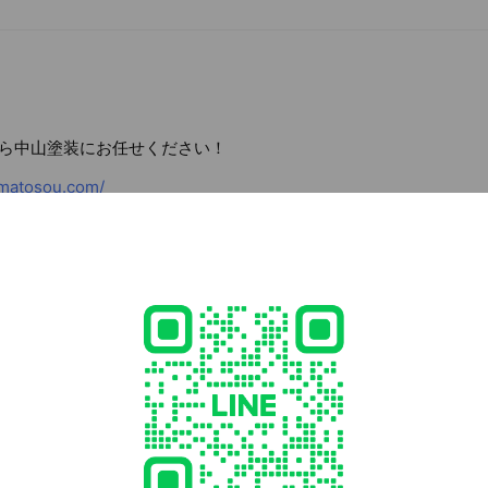
ら中山塗装にお任せください！
matosou.com/
6 北海道 岩見沢市 緑町2-182-5