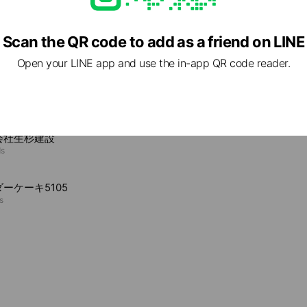
Scan the QR code to add as a friend on LINE
e viewing
Open your LINE app and use the in-app QR code reader.
ds
会社生杉建設
ds
ーケーキ5105
s