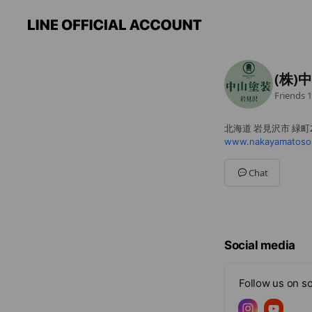
(株)
Friends
1
北海道 岩見沢市 緑町2-
www.nakayamatoso
Chat
Social media
Follow us on so