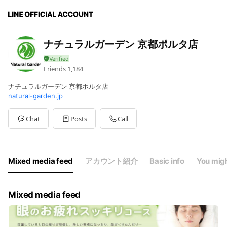
ナチュラルガーデン 京都ポルタ店
Friends
1,184
ナチュラルガーデン 京都ポルタ店
natural-garden.jp
Chat
Posts
Call
Mixed media feed
アカウント紹介
Basic info
You migh
Mixed media feed