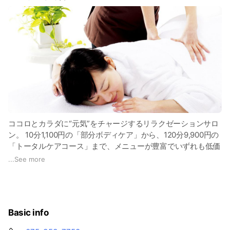
ココロとカラダに“元気”をチャージするリラクゼーションサロ
ン。 10分1,100円の「部分ボディケア」から、120分9,900円の
「トータルケアコース」まで、メニューが豊富でいずれも低価
格。 時間の長短に関わらず、完全個室にて、確かな技術とホ
...
See more
スピタリティに浸れる“都会のオアシス”的サロンです。 公式ア
カウントでは、京都ポルタ店でご利用頂けるクーポンや お得
情報を配信しています♪ ぜひ登録してくださいね。
Basic info