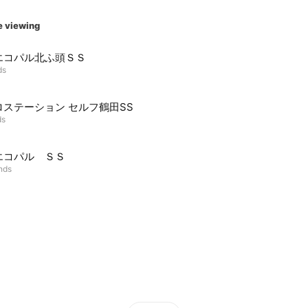
e viewing
エコパル北ふ頭ＳＳ
ds
ロステーション セルフ鶴田SS
ds
エコパル ＳＳ
ends