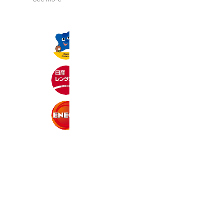
イデックス
557,906 friends
日産レンタカー
104,382 friends
上村石油ガス 坂ノ上SS
1,925 friends