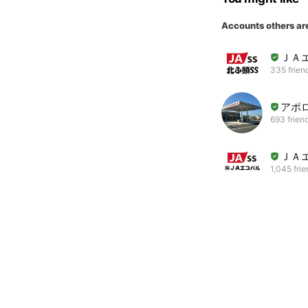
Accounts others ar
ＪＡ
335 frien
アポ
693 frien
ＪＡ
1,045 fri