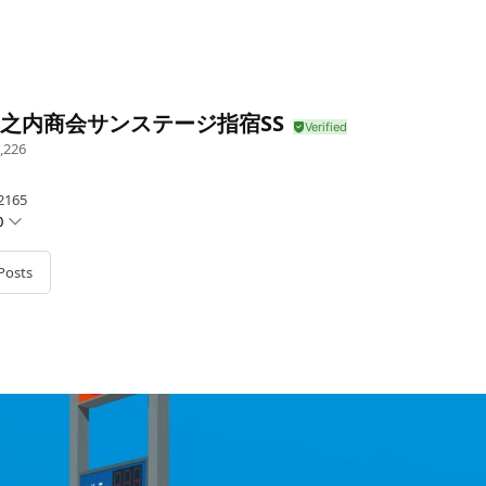
堀之内商会サンステージ指宿SS
,226
165
0
Posts
日／1月1日・1月2日