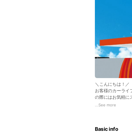
＼こんにちは！／ 
お客様のカーライ
の際にはお気軽に
皆様のご来店をス
...
See more
Basic info