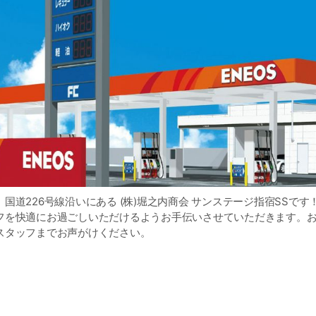
国道226号線沿いにある (株)堀之内商会 サンステージ指宿SSです
フを快適にお過ごしいただけるようお手伝いさせていただきます。
スタッフまでお声がけください。
タッフ一同､心よりお待ちしております！