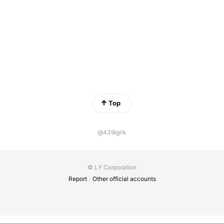
Top
@439igrik
© LY Corporation
Report
Other official accounts