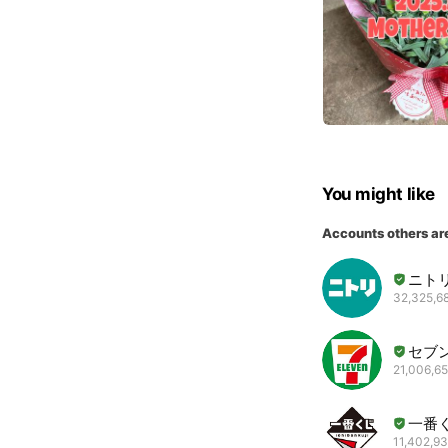
You might like
Accounts others ar
ニト
32,325,68
セブ
21,006,65
一番
11,402,93