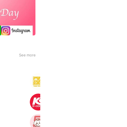
See more
【公式】MADOショップ神戸六甲店
681 friends
ケーズデンキ
2,379,644 friends
ちいかわマーケット
5,919,413 friends