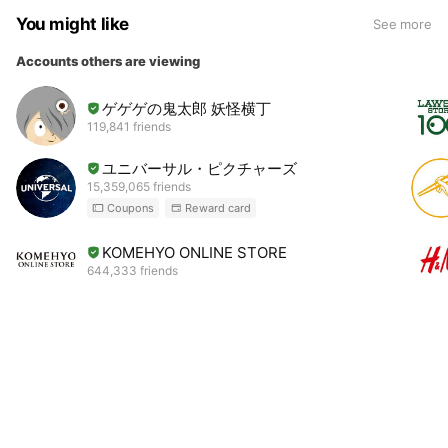
You might like
See more
Accounts others are viewing
ゲゲゲの鬼太郎 妖怪横丁
119,841 friends
ユニバーサル・ピクチャーズ
15,359,065 friends
Coupons
Reward card
KOMEHYO ONLINE STORE
644,333 friends