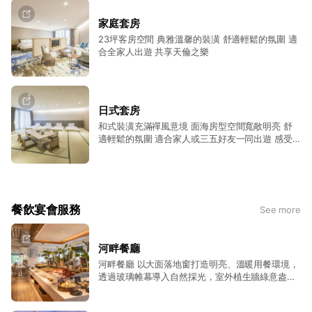
家庭套房
23坪客房空間 典雅溫馨的裝潢 舒適輕鬆的氛圍 適
合全家人出遊 共享天倫之樂
日式套房
和式裝潢充滿禪風意境 面海房型空間寬敞明亮 舒
適輕鬆的氛圍 適合家人或三五好友一同出遊 感受
自然環境的氛圍
餐飲宴會服務
See more
河畔餐廳
河畔餐廳 以大面落地窗打造明亮、溫暖用餐環境，
透過玻璃帷幕導入自然採光，室外植生牆綠意盎
然，與景觀相輔相成；菜色集結海、陸、中、日、
台、港澳、越泰寮、義、美等多國特色料理，以全