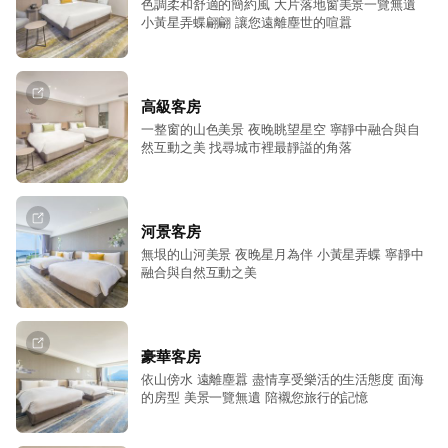
色調柔和舒適的簡約風 大片落地窗美景一覽無遺
小黃星弄蝶翩翩 讓您遠離塵世的喧囂
高級客房
一整窗的山色美景 夜晚眺望星空 寧靜中融合與自
然互動之美 找尋城市裡最靜謚的角落
河景客房
無垠的山河美景 夜晚星月為伴 小黃星弄蝶 寧靜中
融合與自然互動之美
豪華客房
依山傍水 遠離塵囂 盡情享受樂活的生活態度 面海
的房型 美景一覽無遺 陪襯您旅行的記憶