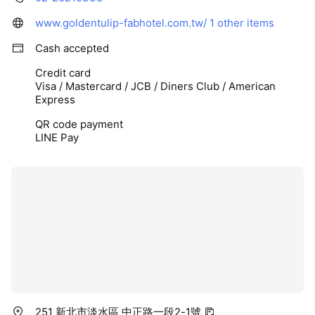
www.goldentulip-fabhotel.com.tw/
1 other items
Cash accepted
Credit card
Visa / Mastercard / JCB / Diners Club / American
Express
QR code payment
LINE Pay
251 新北市淡水區 中正路一段2-1號