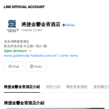
將捷金鬱金香酒店
Friends
21,847
淡水河畔最美酒店
新北市淡水區 中正路一段2-1號
Open 24 hours
www.goldentulip-fabhotel.com.tw/
1 other items
Sun
00:00 - 00:00
Mon
00:00 - 00:00
Tue
00:00 - 00:00
Chat
Posts
Wed
00:00 - 00:00
Thu
00:00 - 00:00
Fri
00:00 - 00:00
Sat
00:00 - 00:00
將捷金鬱金香酒店介紹
房型介紹
餐飲宴會服務
滬尾藝文
全天候開業
將捷金鬱金香酒店介紹