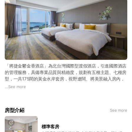
「將捷金鬱金香酒店」為北台灣國際型渡假酒店，引進國際酒店
的管理服務，具備專業品質與精緻度，規劃有五種主題、七種房
型，一共175間的黃金水岸套房，視野遼闊、將美景融入房內，
飽覽淡水美麗四季變化與日出、夕陽景致。除了住宿外，酒店還
...
See more
規劃有可容納500人的多功能展覽空間，可供企業公司舉辦大小
型各式聚會、會議與教育訓練使用。
房型介紹
See more
標準客房