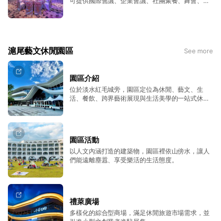
可提供國際會議、企業會議、社團聚餐、舞會、各
業家庭日、戶外證婚、團體宴會活動場地出租首
式記者發表會。 歡迎預約洽談/場勘 E-MAIL :
選，有別於市場不同的空間體驗。 洽詢專線：
catering@goldentulip-fabhotel.com.tw 洽詢時
(02)2620-3968
間: AM 10:00 ~ PM 19:30 因場次活動關係，敬請
事先來電預定場勘、洽談時間
滬尾藝文休閒園區
See more
園區介紹
位於淡水紅毛城旁，園區定位為休閒、藝文、生
活、餐飲、跨界藝術展現與生活美學的一站式休閒
消費環境，分別以購物商場、國際酒店呈現給大
家。
園區活動
以人文內涵打造的建築物，園區裡依山傍水，讓人
們能遠離塵囂、享受樂活的生活態度。
禮萊廣場
多樣化的綜合型商場，滿足休閒旅遊市場需求，並