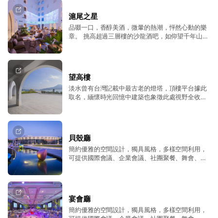
新的料理視野結合美學概念，提供全天候的餐飲服
務，帶給消費者美味與感官新感受。 餐廳開放時間
滬尾之星
早餐: 07:00 - 10:00 | 午餐: 11:30 - 14:00 | 晚餐:
品啜一口，香醇美酒，微暈的熱潮，怦然心動的樂
18:00-21:00 預約專線:+886-2-2626-9970
章。 挑高超過三層樓的沙龍酒吧，如仰望千年山河
與百年人文，讚嘆建築之美。 提供各式飲品及精緻
點心，開放式沙發座位，享受濃郁的咖啡、誘人的
甜點及美酒度過悠閒時光。平日每人低消$180，
STAR LIVE時段每人低消$400。 餐廳開放時間 平
望高樓
日：15:00 - 23:00｜假日：12:00 - 23:00 預約專
淡水曾有台灣記載中最古老的燈塔，頂樓平台據此
線:+886-2-2626-9970
取名，緬懷時光回憶中建築也象徵此處視野全收，
360度瞭望淡水天地大美至景，溫柔迴浪呼應飯店
純白浪漫聖地，最後由藝術家設計的心型裝置，為
旅程留下見證幸福感動滿足印記。 餐廳開放時間
15:00 - 19:00 【望高樓營業方式＆空間租借】
貝殼廳
【營業方式】 *2023年1月1日起* 望高樓營業消費
簡約優雅的空間設計，獨具風格，多樣空間利用，
0-5歲免費，6歲以上需低消每位NT$150+10% 恕
可提供國際會議、企業會議、社團聚餐、舞會、各
不接受自備飲品與食品。 參觀戶外觀景區亦須收取
式記者發表會。 歡迎預約洽談/場勘 E-MAIL :
低消。 房客飲料兌換或專案兌換，可於戶外或室內
catering@goldentulip-fabhotel.com.tw 洽詢時
飲用或入座。 室內座位區採現場候位，不提供預約
間: AM 10:00 ~ PM 19:30 因場次活動關係，敬請
訂位及指定座位，營業時間請參閱官網公告。 若遇
事先來電預定場勘、洽談時間
餐廳特殊活動或包場，將會安排替代餐廳使用，用
宴會廳
餐地點依現場公告為主。 【空間租借】 室內外空
簡約優雅的空間設計，獨具風格，多樣空間利用，
間多元場域，產品發表、品牌發布的不凡舞台、企