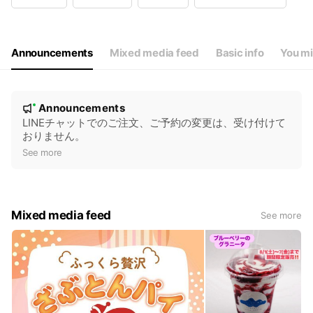
Wed
10:00 - 18:00
Thu
00:00 - 00:00
Fri
10:00 - 18:00
Sat
10:00 - 18:00
Announcements
Mixed media feed
Basic info
You mi
定休日木曜日、営業時間10時～18時
N
Announcements
New
o
LINEチャットでのご注文、ご予約の変更は、受け付けて
おりません。
t
See more
i
c
e
Mixed media feed
See more