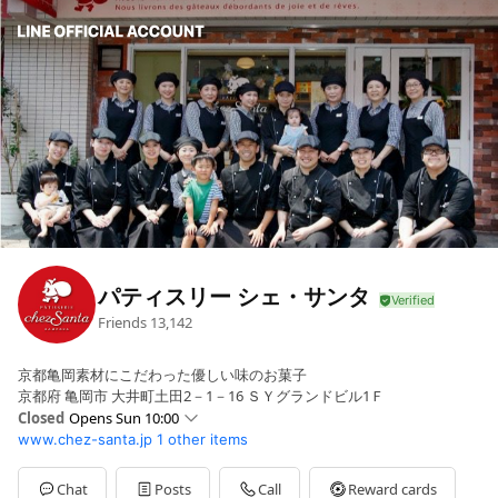
パティスリー シェ・サンタ
Friends
13,142
京都亀岡素材にこだわった優しい味のお菓子
京都府 亀岡市 大井町土田2－1－16 ＳＹグランドビル1Ｆ
Closed
Opens Sun 10:00
www.chez-santa.jp
1 other items
Sun
10:00 - 18:00
Mon
10:00 - 18:00
Tue
10:00 - 18:00
Chat
Posts
Call
Reward cards