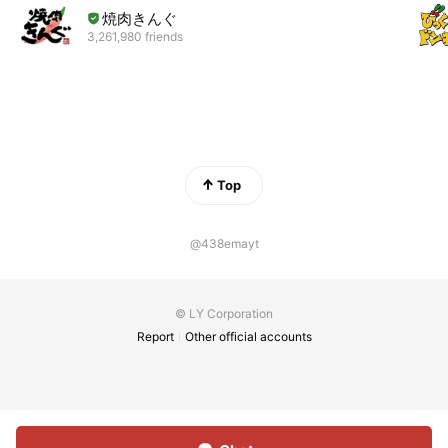
焼肉きんぐ
3,261,980 friends
Top
@438emayt
© LY Corporation
Report
Other official accounts