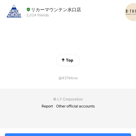
リカーマウンテン水口店
2,024 friends
Top
@437etcxx
© LY Corporation
Report
Other official accounts