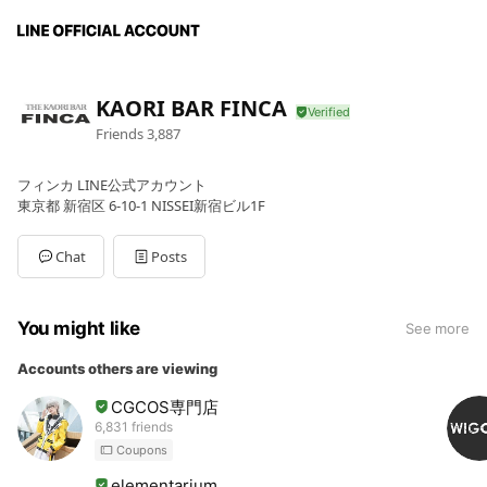
KAORI BAR FINCA
Friends
3,887
フィンカ LINE公式アカウント
東京都 新宿区 6-10-1 NISSEI新宿ビル1F
Chat
Posts
You might like
See more
Accounts others are viewing
CGCOS専門店
6,831 friends
Coupons
elementarium