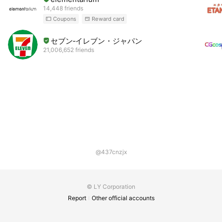
14,448 friends
Coupons
Reward card
セブン‐イレブン・ジャパン
21,006,652 friends
@437cnzjx
© LY Corporation
Report
Other official accounts