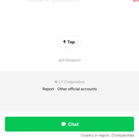
Top
@436xqeum
© LY Corporation
Report
Other official accounts
Chat
Country or region:
Unspecified