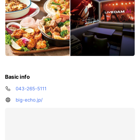
Basic info
043-265-5111
big-echo.jp/