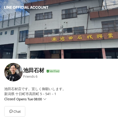
池田石材
Friends
6
池田石材店です。宜しく御願いします。
新潟県 十日町市高田町 5－541－1
Closed
Opens Tue 08:00
Sun
Closed
Mon
08:00 - 17:00
Chat
Tue
08:00 - 17:00