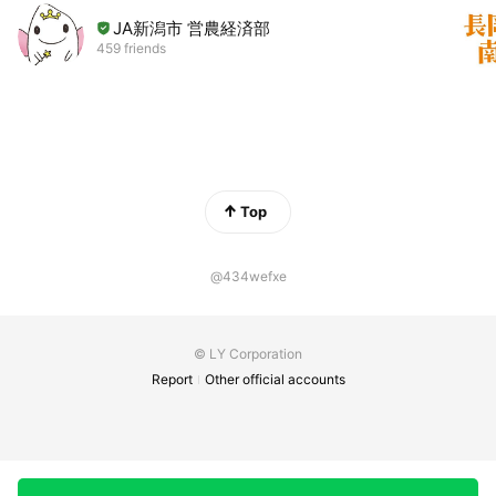
JA新潟市 営農経済部
459 friends
Top
@434wefxe
© LY Corporation
Report
Other official accounts