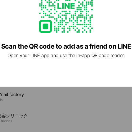
Scan the QR code to add as a friend on LINE
Open your LINE app and use the in-app QR code reader.
e viewing
'nail factory
ds
美容クリニック
 friends