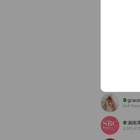
You might like
Accounts others ar
grace
644 frien
湘南
3,361,412