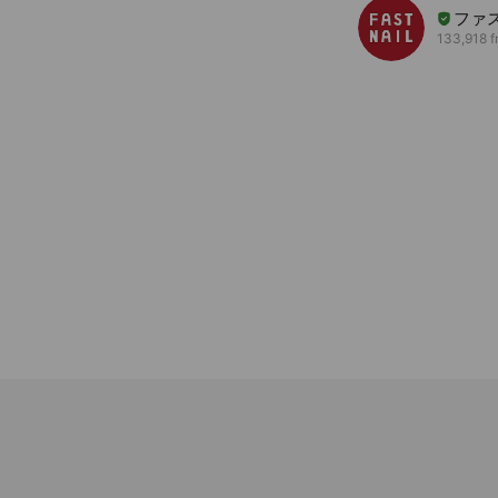
ファ
133,918 f