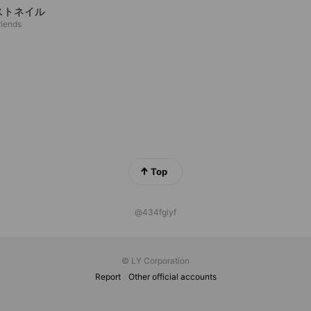
ストネイル
riends
Top
@434fgiyf
© LY Corporation
Report
Other official accounts