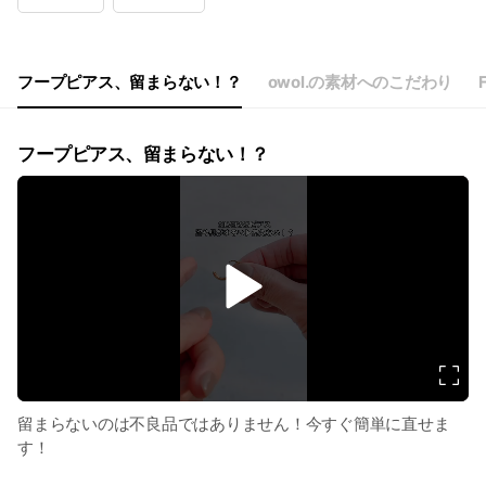
Wed
10:00 - 18:00
Thu
10:00 - 18:00
Fri
10:00 - 18:00
Sat
Closed
フープピアス、留まらない！？
owol.の素材へのこだわり
定休日 : 土日祝日
フープピアス、留まらない！？
v
i
d
e
o
留まらないのは不良品ではありません！今すぐ簡単に直せま
す！