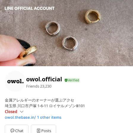
owol.official
Friends
23,230
金属アレルギーのオーナーが選ぶアクセ
埼玉県 川口市戸塚 1-6-11 ロイヤルメゾンⅢ101
Closed
owol.thebase.in/
1 other items
Sun
Closed
Mon
10:00 - 18:00
Tue
10:00 - 18:00
Chat
Posts