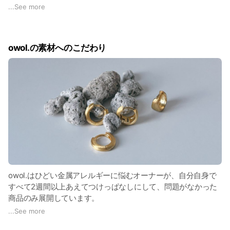
owol.のフープピアスの多くは、SILVER925という非常に柔ら
...
See more
かい素材を使用しており、何らかの原因で針が内側に入りこん
でしまうことで留まりにくいと感じる場合がございます。
owol.の素材へのこだわり
その時は、動画の方法で簡単にご調整が可能です。
①針を親指でゆっくり少しずつ押し上げる
②カチッと留まるようになったか確認する
➂微調整する
※反対に硬すぎる場合は、下に押していきます。
ゆるさ、硬さを感じた場合は同様の方法でご調整可能です。ぜ
ひお試しください。
owol.はひどい金属アレルギーに悩むオーナーが、自分自身で
すべて2週間以上あえてつけっぱなしにして、問題がなかった
商品のみ展開しています。
...
See more
素材には、一般的に金属アレルギーが非常に出にくいと言われ