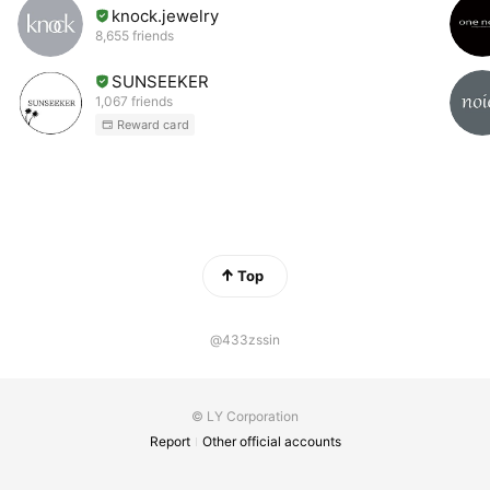
knock.jewelry
8,655 friends
SUNSEEKER
1,067 friends
Reward card
Top
@433zssin
© LY Corporation
Report
Other official accounts