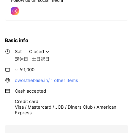
Follow us on social media
Basic info
Sat
Closed
定休日 : 土日祝日
~ ￥1,000
owol.thebase.in/
1 other items
Cash accepted
Credit card
Visa / Mastercard / JCB / Diners Club / American
Express