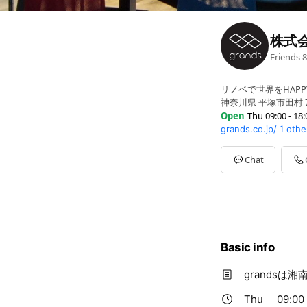
株式会
Friends
8
リノベで世界をHAPP
神奈川県 平塚市田村 7-
Open
Thu 09:00 - 18:
grands.co.jp/
1 othe
Sun
Closed
Mon
09:00 - 18:00
Tue
09:00 - 18:00
Chat
Wed
Closed
Thu
09:00 - 18:00
Fri
09:00 - 18:00
Sat
09:00 - 18:00
Basic info
grands
Thu
09:00 