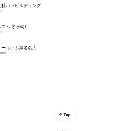
会社ハラビルディング
ds
スコム 茅ヶ崎店
ds
ミーらいふ海老名店
ends
Top