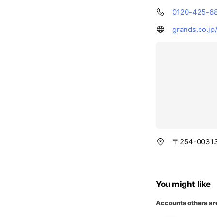
0120-425-6
grands.co.jp/
〒254-003
You might like
Accounts others ar