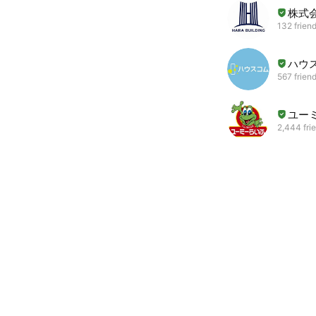
株式
132 frien
ハウ
567 frien
ユー
2,444 fri