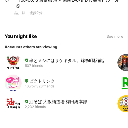
〒108-0075 東京都 港区 港南2-6-9 ＤＫ品川ビル 5F
品川駅 徒歩2分
You might like
See more
Accounts others are viewing
串とメシにはサケキタル。錦糸町駅前店
507 friends
ピクトリンク
10,757,328 friends
油そば 大阪麺道場 梅田総本部
2,232 friends