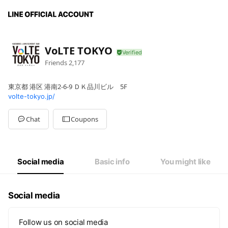
VoLTE TOKYO
Friends
2,177
東京都 港区 港南2-6-9 ＤＫ品川ビル 5F
volte-tokyo.jp/
Chat
Coupons
Social media
Basic info
You might like
Social media
Follow us on social media