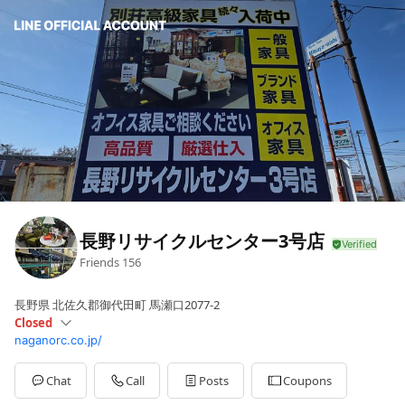
長野リサイクルセンター3号店
Friends
156
長野県 北佐久郡御代田町 馬瀬口2077-2
Closed
naganorc.co.jp/
Sun
09:30 - 18:30
Mon
09:30 - 18:30
Tue
09:30 - 18:30
Chat
Call
Posts
Coupons
Wed
Closed